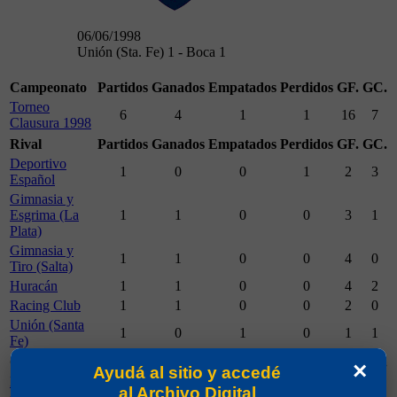
06/06/1998
Unión (Sta. Fe) 1 - Boca 1
Campeonato
Partidos
Ganados
Empatados
Perdidos
GF.
GC.
Torneo
6
4
1
1
16
7
Clausura 1998
Rival
Partidos
Ganados
Empatados
Perdidos
GF.
GC.
Deportivo
1
0
0
1
2
3
Español
Gimnasia y
Esgrima (La
1
1
0
0
3
1
Plata)
Gimnasia y
1
1
0
0
4
0
Tiro (Salta)
Huracán
1
1
0
0
4
2
Racing Club
1
1
0
0
2
0
Unión (Santa
1
0
1
0
1
1
Fe)
Cancha
Partidos
Ganados
Empatados
Perdidos
GF.
GC.
×
Ayudá al sitio y accedé
Boca Juniors
3
2
0
1
9
4
al Archivo Digital