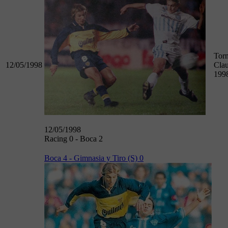
Tor
12/05/1998
Clau
199
12/05/1998
Racing 0 - Boca 2
Boca 4 - Gimnasia y Tiro (S) 0