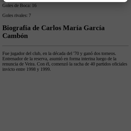
Goles de Boca:
16
Goles rivales:
7
Biografía de Carlos María García
Cambón
Fue jugador del club, en la década del '70 y ganó dos torneos.
Entrenador de la reserva, asumió en forma interina luego de la
renuncia de Veira. Con él, comenzó la racha de 40 partidos oficiales
invicto entre 1998 y 1999.