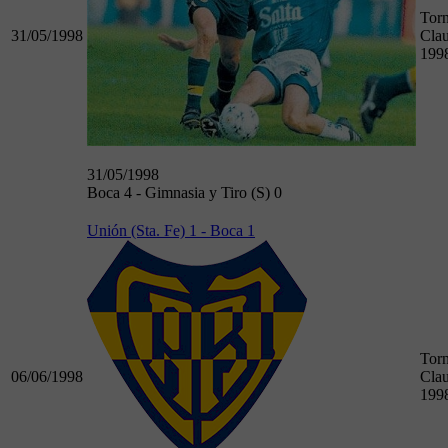
Tor
31/05/1998
Clau
199
31/05/1998
Boca 4 - Gimnasia y Tiro (S) 0
Unión (Sta. Fe) 1 - Boca 1
Tor
06/06/1998
Clau
199