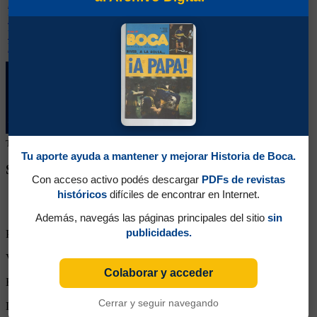
Huracán
1
1
0
0
4
2
Racing Club
1
1
0
0
2
0
Unión (Santa
1
0
1
0
1
1
Fe)
Tu colaboración ayuda a mantener este archivo histórico en línea
Tu aporte ayuda a mantener y mejorar Historia de Boca.
SEGUINOS EN REDES SOCIALES
Con acceso activo podés descargar
PDFs de revistas
históricos
difíciles de encontrar en Internet.
Además, navegás las páginas principales del sitio
sin
publicidades.
Partidos Dirigidos:
6
Victorias de Boca:
4
Colaborar y acceder
Empates:
1
Cerrar y seguir navegando
Derrotas:
1