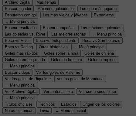
Archivo Digital
Más temas
Buscar jugador
Máximos goleadores
Los que más jugaron
Debutaron con gol
Los más viejos y jóvenes
Extranjeros
← Menú principal
Buscar resultados
Buscar campañas
Las máximas goleadas
Las goleadas vs. River
Las mejores rachas
← Menú principal
Boca vs River
Boca vs Independiente
Boca vs San Lorenzo
Boca vs Racing
Otros historiales
← Menú principal
Goles más rápidos
Goles sobre la hora
Goles de chilena
Goles de emboquillada
Goles de tiro libre
Goles olímpicos
← Menú principal
Buscar videos
Ver los goles de Palermo
Ver los goles de Riquelme
Ver los goles de Maradona
← Menú principal
Ver Archivo Digital
Ver material libre
Ver cómo suscribirse
← Menú principal
Títulos oficiales
Técnicos
Estadios
Origen de los colores
Notas históricas
Trivia
← Menú principal