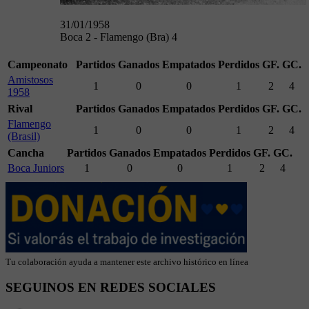
31/01/1958
Boca 2 - Flamengo (Bra) 4
Campeonato
Partidos
Ganados
Empatados
Perdidos
GF.
GC.
Amistosos
1
0
0
1
2
4
1958
Rival
Partidos
Ganados
Empatados
Perdidos
GF.
GC.
Flamengo
1
0
0
1
2
4
(Brasil)
Cancha
Partidos
Ganados
Empatados
Perdidos
GF.
GC.
Boca Juniors
1
0
0
1
2
4
Tu colaboración ayuda a mantener este archivo histórico en línea
SEGUINOS EN REDES SOCIALES