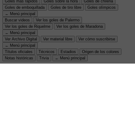
Goles más rápidos
Goles sobre la hora
Goles de chilena
Goles de emboquillada
Goles de tiro libre
Goles olímpicos
← Menú principal
Buscar videos
Ver los goles de Palermo
Ver los goles de Riquelme
Ver los goles de Maradona
← Menú principal
Ver Archivo Digital
Ver material libre
Ver cómo suscribirse
← Menú principal
Títulos oficiales
Técnicos
Estadios
Origen de los colores
Notas históricas
Trivia
← Menú principal