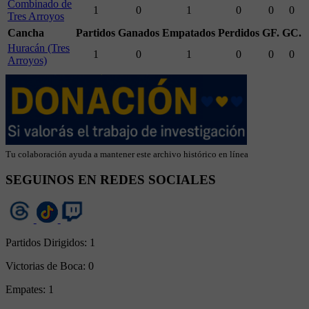
Combinado de
1
0
1
0
0
0
Tres Arroyos
Cancha
Partidos
Ganados
Empatados
Perdidos
GF.
GC.
Huracán (Tres
1
0
1
0
0
0
Arroyos)
Tu colaboración ayuda a mantener este archivo histórico en línea
SEGUINOS EN REDES SOCIALES
Partidos Dirigidos:
1
Victorias de Boca:
0
Empates:
1