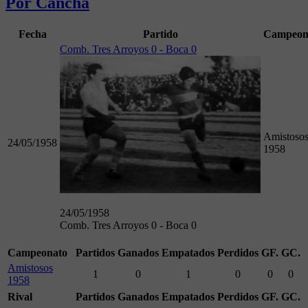
Por Cancha
Fecha
Partido
Campeon
Comb. Tres Arroyos 0 - Boca 0
Amistoso
24/05/1958
1958
24/05/1958
Comb. Tres Arroyos 0 - Boca 0
Campeonato
Partidos
Ganados
Empatados
Perdidos
GF.
GC.
Amistosos
1
0
1
0
0
0
1958
Rival
Partidos
Ganados
Empatados
Perdidos
GF.
GC.