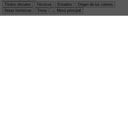
Títulos oficiales
Técnicos
Estadios
Origen de los colores
Notas históricas
Trivia
← Menú principal