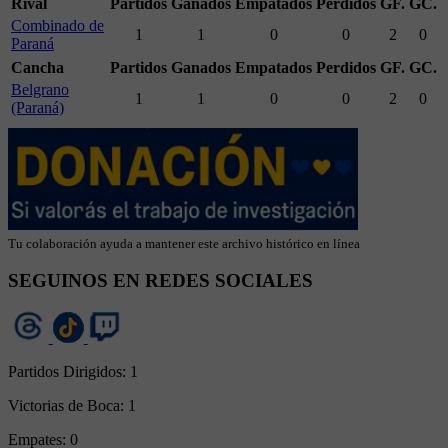
Rival
Partidos
Ganados
Empatados
Perdidos
GF.
GC.
Combinado de
1
1
0
0
2
0
Paraná
Cancha
Partidos
Ganados
Empatados
Perdidos
GF.
GC.
Belgrano
1
1
0
0
2
0
(Paraná)
Tu colaboración ayuda a mantener este archivo histórico en línea
SEGUINOS EN REDES SOCIALES
Partidos Dirigidos:
1
Victorias de Boca:
1
Empates:
0