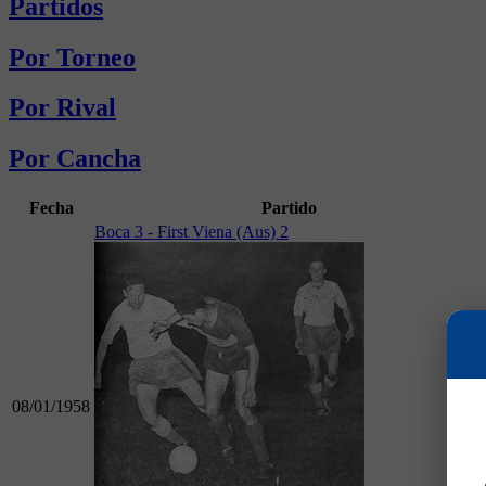
Partidos
Por Torneo
Por Rival
Por Cancha
Fecha
Partido
Boca 3 - First Viena (Aus) 2
08/01/1958