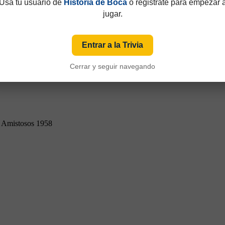
Usá tu usuario de
Historia de Boca
o registrate para empezar 
jugar.
Entrar a la Trivia
Cerrar y seguir navegando
Amistosos 1958