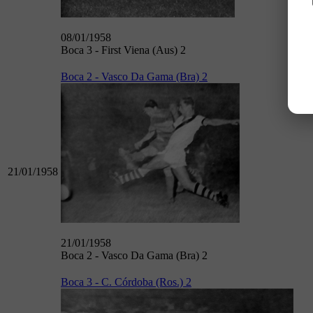
08/01/1958
Boca 3 - First Viena (Aus) 2
Boca 2 - Vasco Da Gama (Bra) 2
21/01/1958
21/01/1958
Boca 2 - Vasco Da Gama (Bra) 2
Boca 3 - C. Córdoba (Ros.) 2