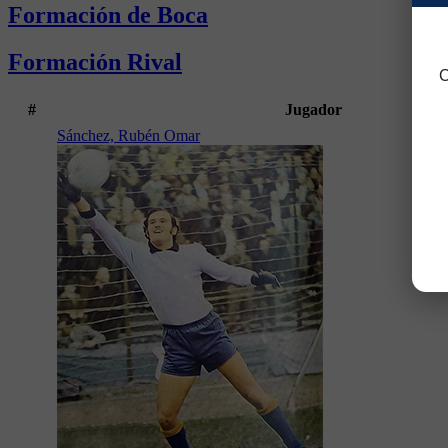
Formación de Boca
Formación Rival
C
#
Jugador
Sánchez, Rubén Omar