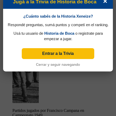
×
Jugá a la Trivia de Historia de Boca
Partidos jugados por Juan José Ferraro en
Campeonato 1949
¿Cuánto sabés de la Historia Xeneize?
Respondé preguntas, sumá puntos y competí en el ranking.
Campana, Francisco
Usá tu usuario de
Historia de Boca
o registrate para
empezar a jugar.
Entrar a la Trivia
Cerrar y seguir navegando
Partidos jugados por Francisco Campana en
Campeonato 1949