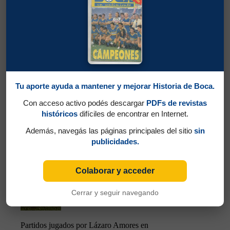
Partidos jugados por Zoilo Canaveri en
Amistosos 1917
Tu aporte ayuda a mantener y mejorar Historia de Boca.
Amores, Lázaro
Con acceso activo podés descargar
PDFs de revistas
históricos
difíciles de encontrar en Internet.
Además, navegás las páginas principales del sitio
sin
publicidades.
Colaborar y acceder
Cerrar y seguir navegando
Partidos jugados por Lázaro Amores en