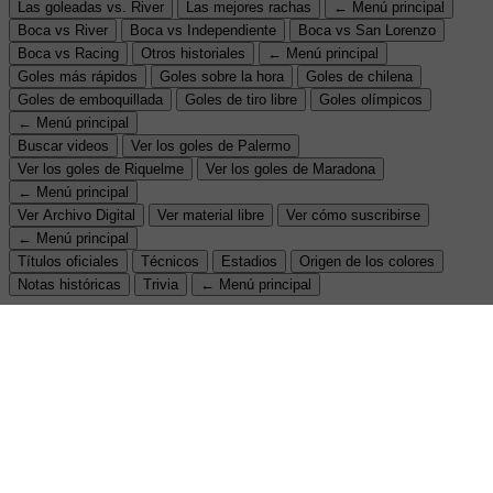
Las goleadas vs. River
Las mejores rachas
← Menú principal
Boca vs River
Boca vs Independiente
Boca vs San Lorenzo
Boca vs Racing
Otros historiales
← Menú principal
Goles más rápidos
Goles sobre la hora
Goles de chilena
Goles de emboquillada
Goles de tiro libre
Goles olímpicos
← Menú principal
Buscar videos
Ver los goles de Palermo
Ver los goles de Riquelme
Ver los goles de Maradona
← Menú principal
Ver Archivo Digital
Ver material libre
Ver cómo suscribirse
← Menú principal
Títulos oficiales
Técnicos
Estadios
Origen de los colores
Notas históricas
Trivia
← Menú principal