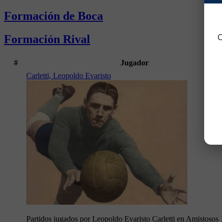
Formación de Boca
Formación Rival
C
#
Jugador
Carletti, Leopoldo Evaristo
Partidos jugados por Leopoldo Evaristo Carletti en Amistosos