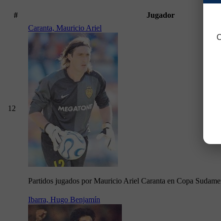
#
Jugador
Caranta, Mauricio Ariel
C
12
Partidos jugados por Mauricio Ariel Caranta en Copa Sudame
Ibarra, Hugo Benjamín