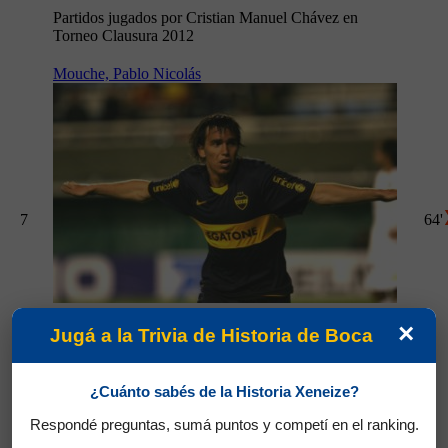
Partidos jugados por Cristian Manuel Chávez en
Torneo Clausura 2012
Mouche, Pablo Nicolás
7
64'
×
Partidos jugados por Pablo Nicolás Mouche en
Jugá a la Trivia de Historia de Boca
Torneo Clausura 2012
Silva, Santiago Martín
¿Cuánto sabés de la Historia Xeneize?
Respondé preguntas, sumá puntos y competí en el ranking.