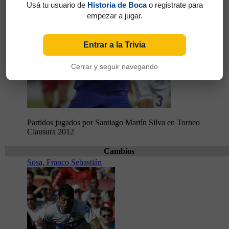
Usá tu usuario de
Historia de Boca
o registrate para
empezar a jugar.
Entrar a la Trivia
19
74'
Cerrar y seguir navegando
Partidos jugados por Santiago Martín Silva en Torneo
Clausura 2012
Cambios
Sosa, Franco Sebastián