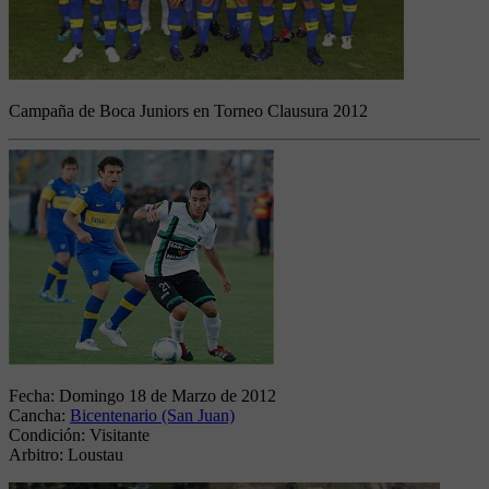
Campaña de Boca Juniors en Torneo Clausura 2012
Fecha:
Domingo 18 de Marzo de 2012
Cancha:
Bicentenario (San Juan)
Condición:
Visitante
Arbitro:
Loustau