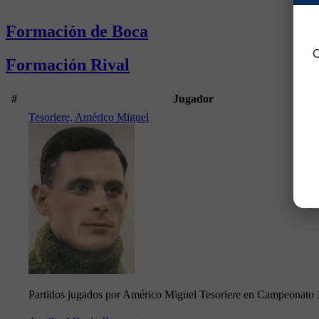
Formación de Boca
C
Formación Rival
#
Jugador
Tesoriere, Américo Miguel
Partidos jugados por Américo Miguel Tesoriere en Campeonato