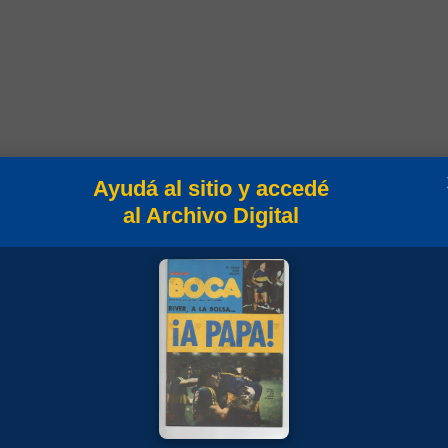
Ayudá al sitio y accedé
al Archivo Digital