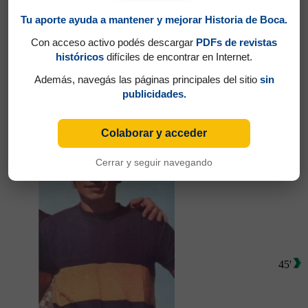
Tu aporte ayuda a mantener y mejorar Historia de Boca.
Con acceso activo podés descargar
PDFs de revistas
históricos
difíciles de encontrar en Internet.
Además, navegás las páginas principales del sitio
sin
Partidos jugados por Raúl Armando Savoy
publicidades.
en Torneo Metropolitano 1970
Villagra, Aldo Virgilio
Colaborar y acceder
Cerrar y seguir navegando
45'