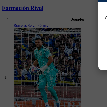
Formación Rival
C
#
Jugador
Romero, Sergio Germán
1