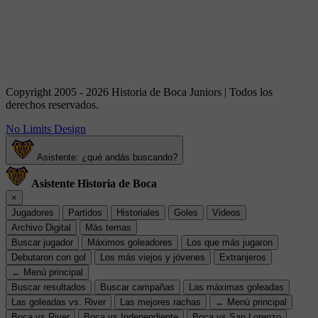
Copyright 2005 - 2026 Historia de Boca Juniors | Todos los
derechos reservados.
No Limits Design
Asistente: ¿qué andás buscando?
Asistente Historia de Boca
×
Jugadores
Partidos
Historiales
Goles
Videos
Archivo Digital
Más temas
Buscar jugador
Máximos goleadores
Los que más jugaron
Debutaron con gol
Los más viejos y jóvenes
Extranjeros
← Menú principal
Buscar resultados
Buscar campañas
Las máximas goleadas
Las goleadas vs. River
Las mejores rachas
← Menú principal
Boca vs River
Boca vs Independiente
Boca vs San Lorenzo