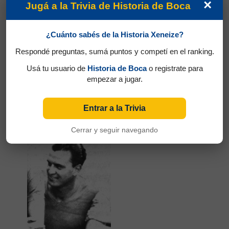
×
Jugá a la Trivia de Historia de Boca
¿Cuánto sabés de la Historia Xeneize?
Respondé preguntas, sumá puntos y competí en el ranking.
Usá tu usuario de
Historia de Boca
o registrate para
empezar a jugar.
Partidos jugados por Angel Ricardo Laferrara en
Amistosos 1942
Entrar a la Trivia
Gandulla, Bernardo José
Cerrar y seguir navegando