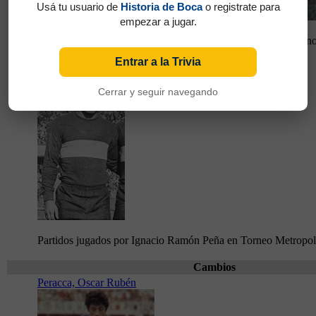
Usá tu usuario de
Historia de Boca
o registrate para
empezar a jugar.
Partidos jugados por Nicolás Novello en Torneo Metropolitan
Entrar a la Trivia
Peña, Ignacio Ramón
Cerrar y seguir navegando
Partidos jugados por Ignacio Ramón Peña en Torneo Metropol
Cambios
Peracca, Oscar Rubén