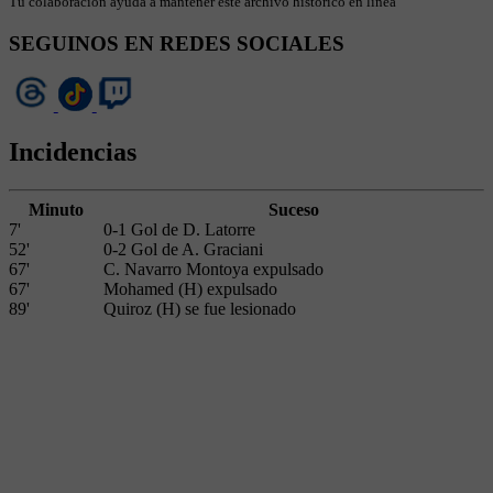
Tu colaboración ayuda a mantener este archivo histórico en línea
SEGUINOS EN REDES SOCIALES
Incidencias
Minuto
Suceso
7'
0-1 Gol de D. Latorre
52'
0-2 Gol de A. Graciani
67'
C. Navarro Montoya expulsado
67'
Mohamed (H) expulsado
89'
Quiroz (H) se fue lesionado