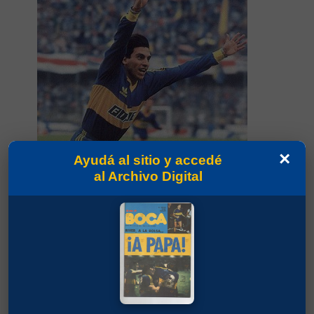
×
Ayudá al sitio y accedé
al Archivo Digital
Partidos jugados por Alfredo Oscar Graciani en Torneo
Apertura 1990
Latorre, Diego Fernando