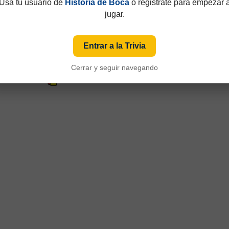
Usá tu usuario de
Historia de Boca
o registrate para empezar 
jugar.
Entrar a la Trivia
Cerrar y seguir navegando