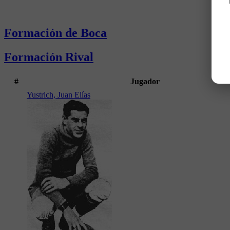
Formación de Boca
Formación Rival
#
Jugador
Yustrich, Juan Elías