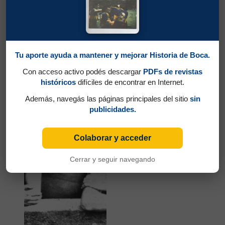
Tu aporte ayuda a mantener y mejorar Historia de Boca.
Partidos jugados por Roque Finimondo Valsecchi
en Amistosos 1944
Con acceso activo podés descargar
PDFs de revistas
históricos
difíciles de encontrar en Internet.
Gandulla, Bernardo José
Además, navegás las páginas principales del sitio
sin
publicidades.
Colaborar y acceder
Cerrar y seguir navegando