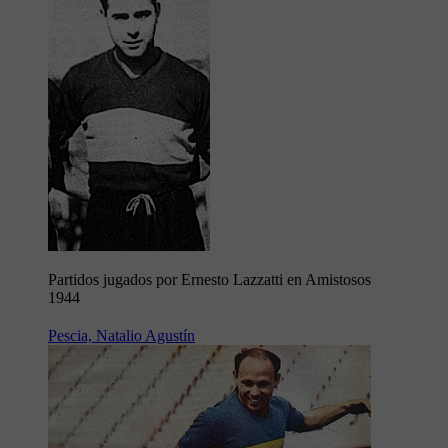
Partidos jugados por Ernesto Lazzatti en Amistosos
1944
Pescia, Natalio Agustín