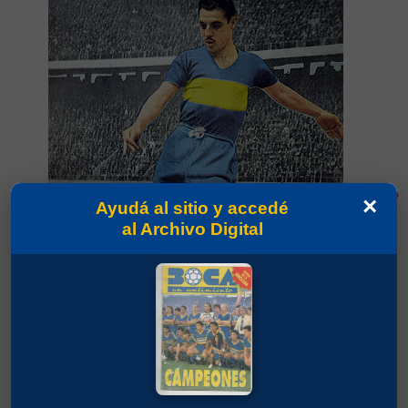
×
Ayudá al sitio y accedé
al Archivo Digital
Partidos jugados por José Borello en Amistosos
1958