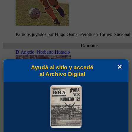
Partidos jugados por Hugo Osmar Perotti en Torneo Nacional
Cambios
D´Angelo, Norberto Horacio
×
Ayudá al sitio y accedé
al Archivo Digital