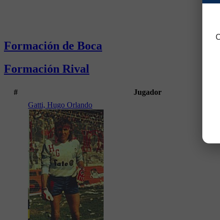
C
Formación de Boca
Formación Rival
#
Jugador
Gatti, Hugo Orlando