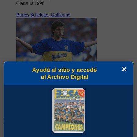
Clausura 1998
Barros Schelotto, Guillermo
23
16'
78'
×
Ayudá al sitio y accedé
al Archivo Digital
Partidos jugados por Guillermo Barros Schelotto
en Torneo Clausura 1998
Cambios
Latorre, Diego Fernando