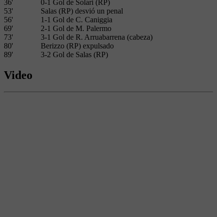
36'
0-1 Gol de Solari (RP)
53'
Salas (RP) desvió un penal
56'
1-1 Gol de C. Caniggia
69'
2-1 Gol de M. Palermo
73'
3-1 Gol de R. Arruabarrena (cabeza)
80'
Berizzo (RP) expulsado
89'
3-2 Gol de Salas (RP)
Video