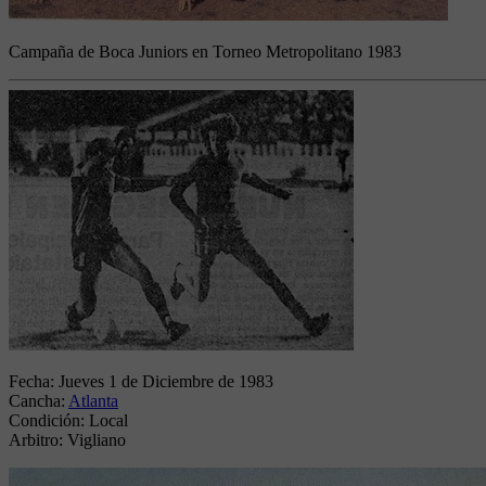
Campaña de Boca Juniors en Torneo Metropolitano 1983
Fecha:
Jueves 1 de Diciembre de 1983
Cancha:
Atlanta
Condición:
Local
Arbitro:
Vigliano