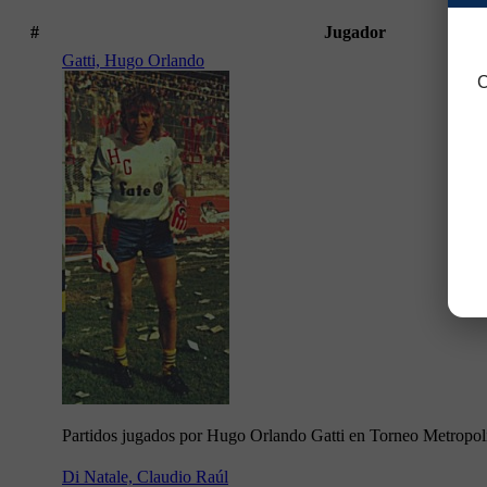
#
Jugador
Gatti, Hugo Orlando
C
Partidos jugados por Hugo Orlando Gatti en Torneo Metropol
Di Natale, Claudio Raúl