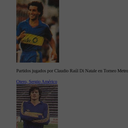
Partidos jugados por Claudio Raúl Di Natale en Torneo Metr
Otero, Sergio Américo