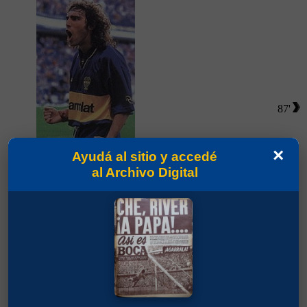
87'
×
Ayudá al sitio y accedé
al Archivo Digital
Partidos jugados por Sergio Daniel Martínez en
Torneo Apertura 1992
Cabañas, Roberto