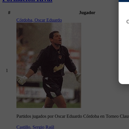
#
Jugador
Córdoba, Oscar Eduardo
C
1
Partidos jugados por Oscar Eduardo Córdoba en Torneo Clau
Castillo, Sergio Raúl