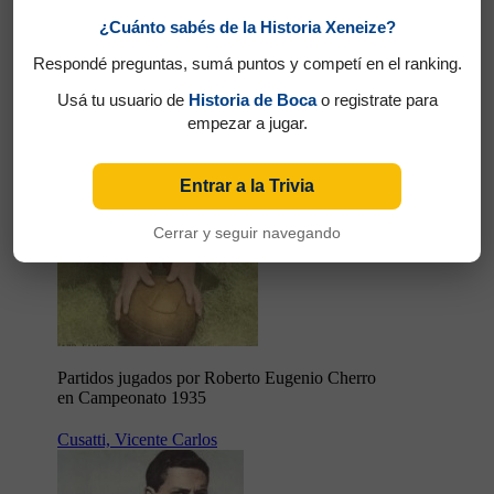
¿Cuánto sabés de la Historia Xeneize?
Respondé preguntas, sumá puntos y competí en el ranking.
Usá tu usuario de
Historia de Boca
o registrate para
empezar a jugar.
Entrar a la Trivia
Cerrar y seguir navegando
Partidos jugados por Roberto Eugenio Cherro
en Campeonato 1935
Cusatti, Vicente Carlos