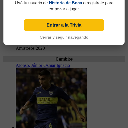
Usá tu usuario de
Historia de Boca
o registrate para
empezar a jugar.
Entrar a la Trivia
Cerrar y seguir navegando
Partidos jugados por Franco Soldano en
Amistosos 2020
Cambios
Alonso, Júnior Osmar Ignacio