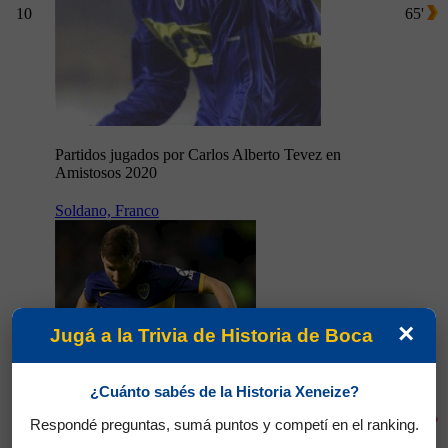
10
65'
Partidos jugados por Carlos Alberto Tevez en
Amistosos 2020
Soldano, Franco
×
Jugá a la Trivia de Historia de Boca
¿Cuánto sabés de la Historia Xeneize?
27
65'
Respondé preguntas, sumá puntos y competí en el ranking.