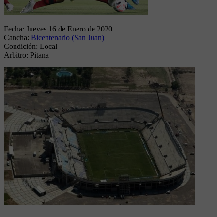
Fecha:
Jueves 16 de Enero de 2020
Cancha:
Bicentenario (San Juan)
Condición:
Local
Arbitro:
Pitana