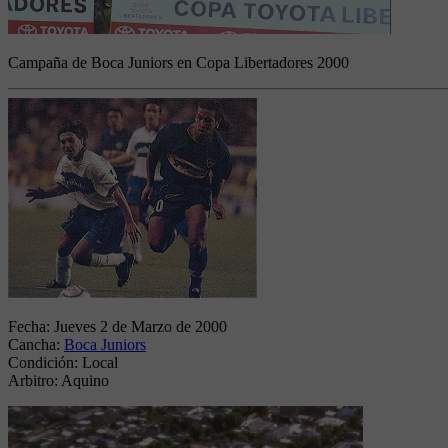
Campaña de Boca Juniors en Copa Libertadores 2000
Fecha:
Jueves 2 de Marzo de 2000
Cancha:
Boca Juniors
Condición:
Local
Arbitro:
Aquino