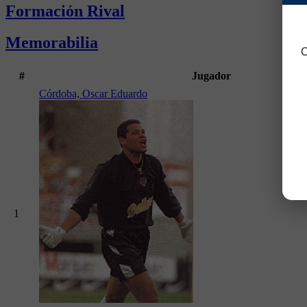
Formación Rival
Memorabilia
C
#
Jugador
Córdoba, Oscar Eduardo
1