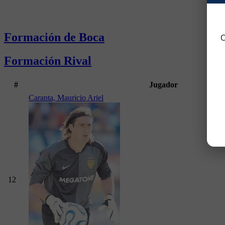
Formación de Boca
C
Formación Rival
#
Jugador
Caranta, Mauricio Ariel
12