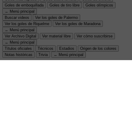
Goles de emboquillada
Goles de tiro libre
Goles olímpicos
← Menú principal
Buscar videos
Ver los goles de Palermo
Ver los goles de Riquelme
Ver los goles de Maradona
← Menú principal
Ver Archivo Digital
Ver material libre
Ver cómo suscribirse
← Menú principal
Títulos oficiales
Técnicos
Estadios
Origen de los colores
Notas históricas
Trivia
← Menú principal