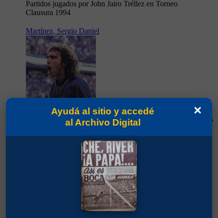
Partidos jugados por John Jairo Tréllez en Torneo
Clausura 1994
Martínez, Sergio Daniel
×
Ayudá al sitio y accedé
al Archivo Digital
67'
Partidos jugados por Sergio Daniel Martínez en
Torneo Clausura 1994