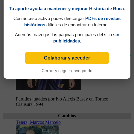
Basay, Ivo Alexis
Tu aporte ayuda a mantener y mejorar Historia de Boca.
Con acceso activo podés descargar
PDFs de revistas
históricos
difíciles de encontrar en Internet.
Además, navegás las páginas principales del sitio
sin
publicidades.
67'
Colaborar y acceder
Cerrar y seguir navegando
Partidos jugados por Ivo Alexis Basay en Torneo
Clausura 1994
Cambios
Tejera, Marcos Marcelo