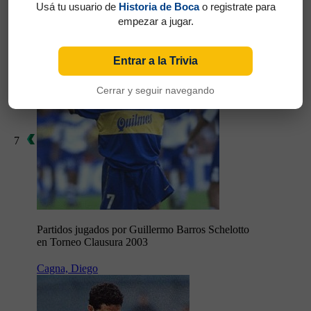
Torneo Clausura 2003
Usá tu usuario de
Historia de Boca
o registrate para
empezar a jugar.
Barros Schelotto, Guillermo
Entrar a la Trivia
Cerrar y seguir navegando
7
Partidos jugados por Guillermo Barros Schelotto
en Torneo Clausura 2003
Cagna, Diego