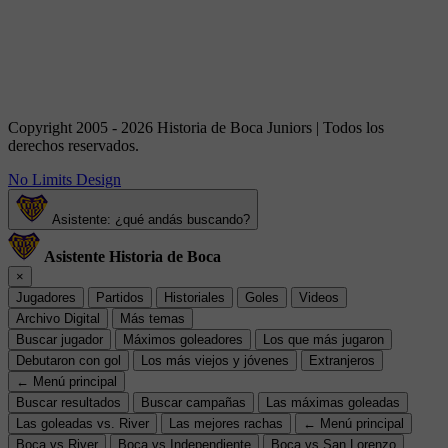
Copyright 2005 - 2026 Historia de Boca Juniors | Todos los
derechos reservados.
No Limits Design
Asistente: ¿qué andás buscando?
Asistente Historia de Boca
×
Jugadores
Partidos
Historiales
Goles
Videos
Archivo Digital
Más temas
Buscar jugador
Máximos goleadores
Los que más jugaron
Debutaron con gol
Los más viejos y jóvenes
Extranjeros
← Menú principal
Buscar resultados
Buscar campañas
Las máximas goleadas
Las goleadas vs. River
Las mejores rachas
← Menú principal
Boca vs River
Boca vs Independiente
Boca vs San Lorenzo