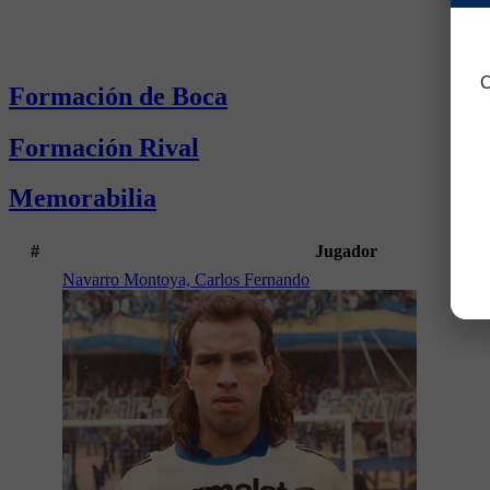
C
Formación de Boca
Formación Rival
Memorabilia
#
Jugador
Navarro Montoya, Carlos Fernando