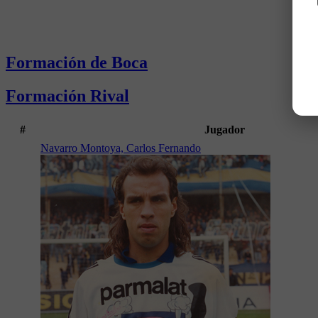
Formación de Boca
Formación Rival
#
Jugador
Navarro Montoya, Carlos Fernando