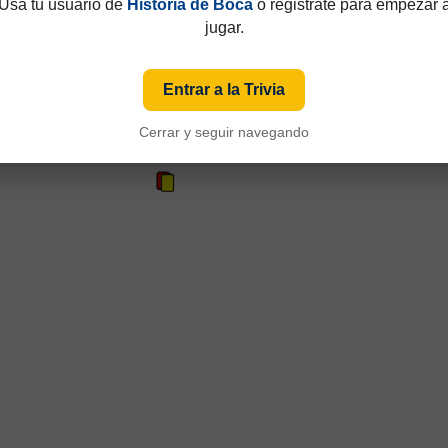
Usá tu usuario de
Historia de Boca
o registrate para empezar 
jugar.
Entrar a la Trivia
Cerrar y seguir navegando