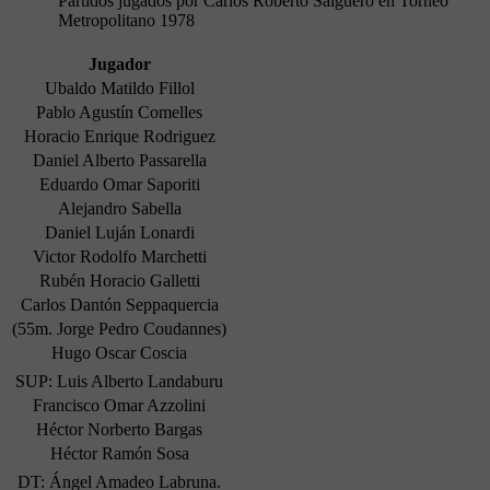
Partidos jugados por Carlos Roberto Salguero en Torneo
Metropolitano 1978
Jugador
Ubaldo Matildo Fillol
Pablo Agustín Comelles
Horacio Enrique Rodriguez
Daniel Alberto Passarella
Eduardo Omar Saporiti
Alejandro Sabella
Daniel Luján Lonardi
Victor Rodolfo Marchetti
Rubén Horacio Galletti
Carlos Dantón Seppaquercia
(55m. Jorge Pedro Coudannes)
Hugo Oscar Coscia
SUP: Luis Alberto Landaburu
Francisco Omar Azzolini
Héctor Norberto Bargas
Héctor Ramón Sosa
DT: Ángel Amadeo Labruna.