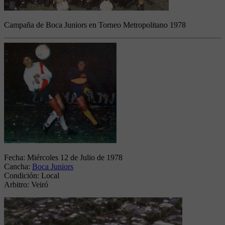
Campaña de Boca Juniors en Torneo Metropolitano 1978
Fecha:
Miércoles 12 de Julio de 1978
Cancha:
Boca Juniors
Condición:
Local
Arbitro:
Veiró