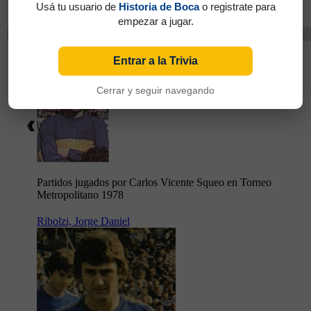
Usá tu usuario de
Historia de Boca
o registrate para
Metropolitano 1978
empezar a jugar.
Cambios
Squeo, Carlos Vicente
Entrar a la Trivia
Cerrar y seguir navegando
Partidos jugados por Carlos Vicente Squeo en Torneo
Metropolitano 1978
Ribolzi, Jorge Daniel