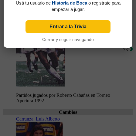
Usá tu usuario de
Historia de Boca
o registrate para
empezar a jugar.
Entrar a la Trivia
Cerrar y seguir navegando
73'
Partidos jugados por Roberto Cabañas en Torneo
Apertura 1992
Cambios
Carranza, Luis Alberto