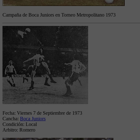
Campaña de Boca Juniors en Torneo Metropolitano 1973
Fecha:
Viernes 7 de Septiembre de 1973
Cancha:
Boca Juniors
Condición:
Local
Arbitro:
Romero