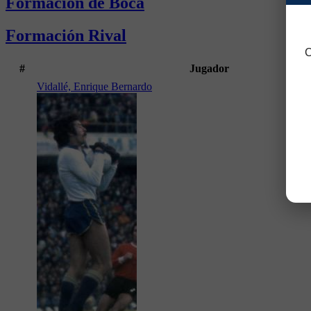
Formación de Boca
Formación Rival
C
#
Jugador
Vidallé, Enrique Bernardo