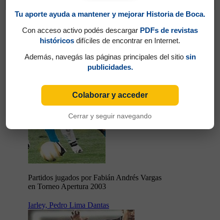
Cambios
Tu aporte ayuda a mantener y mejorar Historia de Boca.
Vargas, Fabián Andrés
Con acceso activo podés descargar
PDFs de revistas
históricos
difíciles de encontrar en Internet.
Además, navegás las páginas principales del sitio
sin
publicidades.
Colaborar y acceder
16
Cerrar y seguir navegando
Partidos jugados por Fabián Andrés Vargas
en Torneo Apertura 2003
Iarley, Pedro Lima Dantas