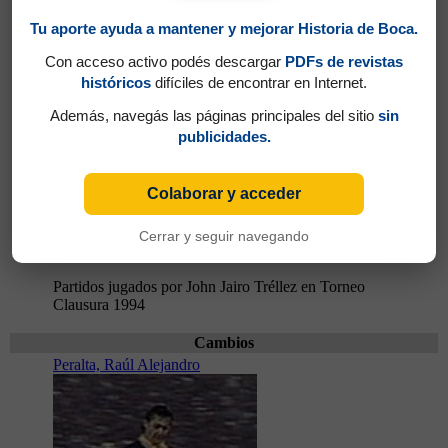
Tu aporte ayuda a mantener y mejorar Historia de Boca.
Con acceso activo podés descargar
PDFs de revistas
históricos
difíciles de encontrar en Internet.
Además, navegás las páginas principales del sitio
sin
publicidades.
Colaborar y acceder
Cerrar y seguir navegando
Partidos jugados por John Jairo Tréllez en Torneo
Clausura 1994
Cambios
Peralta, Raúl Alejandro