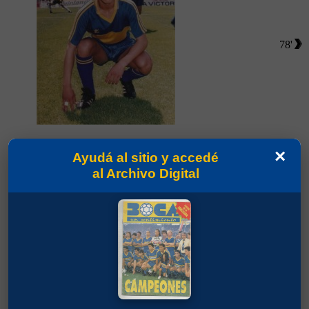
78'
Partidos jugados por Sergio Germán Sánchez en
×
Ayudá al sitio y accedé
Torneo Clausura 1994
al Archivo Digital
Tréllez, John Jairo