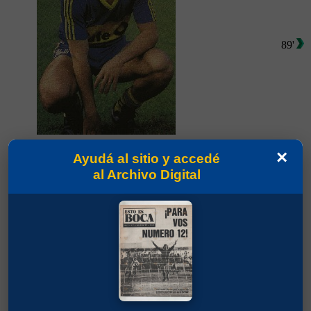
89'
×
Partidos jugados por Carlos Daniel Tapia en
Ayudá al sitio y accedé
Torneo Apertura 1992
al Archivo Digital
Martínez, Sergio Daniel