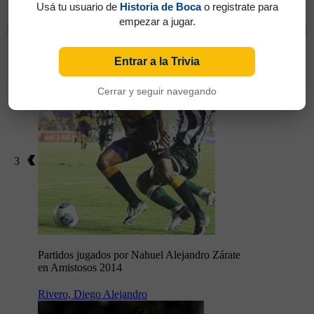
Amistosos 2014
Usá tu usuario de
Historia de Boca
o registrate para
empezar a jugar.
Cambios
Zárate, Nahuel Alejandro
Entrar a la Trivia
Cerrar y seguir navegando
3
Partidos jugados por Nahuel Alejandro Zárate
en Amistosos 2014
Rivero, Diego Alejandro