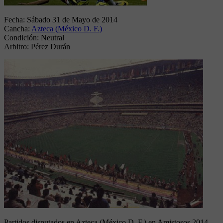
Fecha:
Sábado 31 de Mayo de 2014
Cancha:
Azteca (México D. F.)
Condición:
Neutral
Arbitro:
Pérez Durán
Partidos disputados en Azteca (México D. F.) en Amistosos 2014