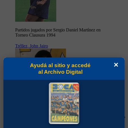
Partidos jugados por Sergio Daniel Martínez en
Torneo Clausura 1994
Tréllez, John Jairo
×
Ayudá al sitio y accedé
al Archivo Digital
64'