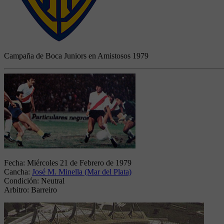
Campaña de Boca Juniors en Amistosos 1979
Fecha:
Miércoles 21 de Febrero de 1979
Cancha:
José M. Minella (Mar del Plata)
Condición:
Neutral
Arbitro:
Barreiro