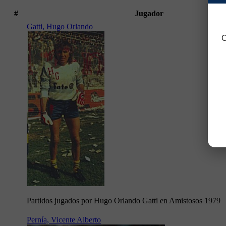
#
Jugador
Gatti, Hugo Orlando
C
Partidos jugados por Hugo Orlando Gatti en Amistosos 1979
Pernía, Vicente Alberto