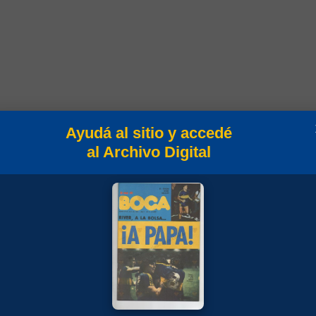
Ayudá al sitio y accedé
al Archivo Digital
 1979