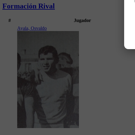
Formación Rival
#
Jugador
Ayala, Osvaldo