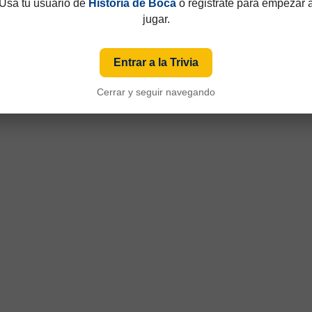
Usá tu usuario de
Historia de Boca
o registrate para empezar 
jugar.
Entrar a la Trivia
Cerrar y seguir navegando