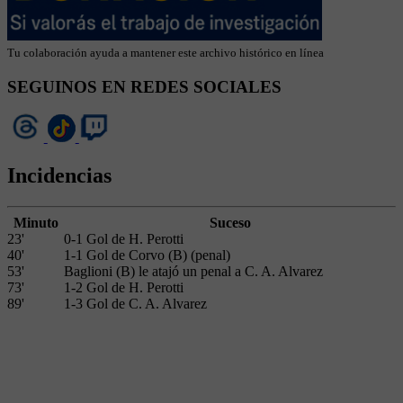
Tu colaboración ayuda a mantener este archivo histórico en línea
SEGUINOS EN REDES SOCIALES
Incidencias
Minuto
Suceso
23'
0-1 Gol de H. Perotti
40'
1-1 Gol de Corvo (B) (penal)
53'
Baglioni (B) le atajó un penal a C. A. Alvarez
73'
1-2 Gol de H. Perotti
89'
1-3 Gol de C. A. Alvarez