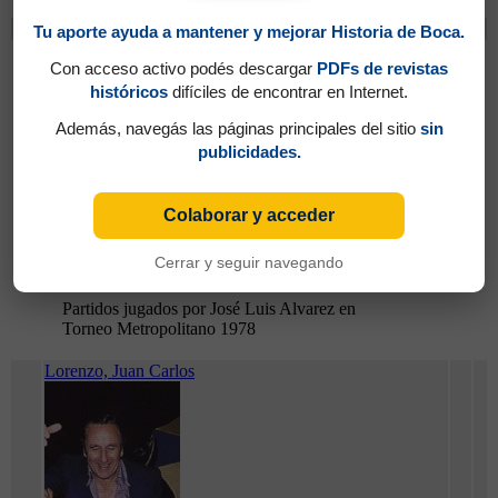
Cambios
Tu aporte ayuda a mantener y mejorar Historia de Boca.
Alvarez, José Luis
Con acceso activo podés descargar
PDFs de revistas
históricos
difíciles de encontrar en Internet.
Además, navegás las páginas principales del sitio
sin
publicidades.
Colaborar y acceder
Cerrar y seguir navegando
Partidos jugados por José Luis Alvarez en
Torneo Metropolitano 1978
Lorenzo, Juan Carlos