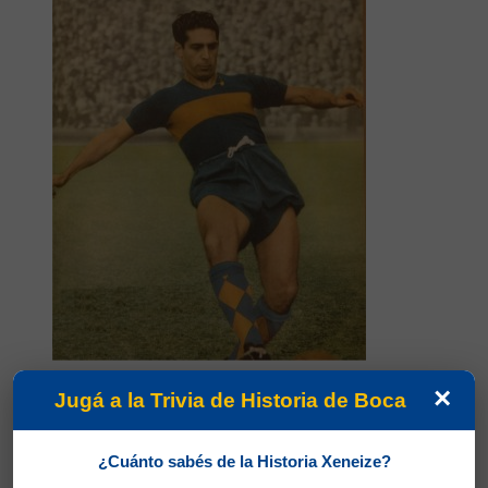
×
Partidos jugados por Rinaldo Fioramonte Martino
Jugá a la Trivia de Historia de Boca
en Campeonato 1951
Benítez, Jorge Duilio
¿Cuánto sabés de la Historia Xeneize?