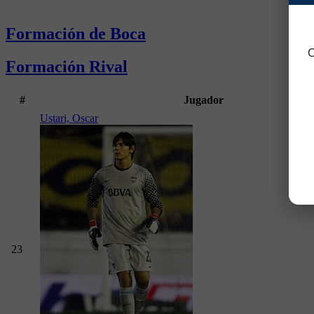
Formación de Boca
C
Formación Rival
#
Jugador
Ustari, Oscar
23