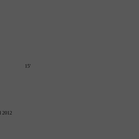
15'
l 2012