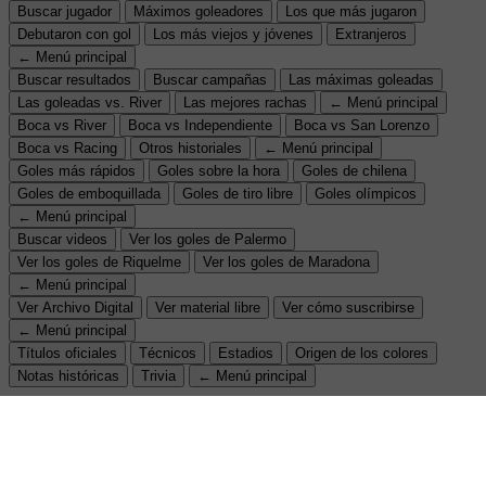
Buscar jugador
Máximos goleadores
Los que más jugaron
Debutaron con gol
Los más viejos y jóvenes
Extranjeros
← Menú principal
Buscar resultados
Buscar campañas
Las máximas goleadas
Las goleadas vs. River
Las mejores rachas
← Menú principal
Boca vs River
Boca vs Independiente
Boca vs San Lorenzo
Boca vs Racing
Otros historiales
← Menú principal
Goles más rápidos
Goles sobre la hora
Goles de chilena
Goles de emboquillada
Goles de tiro libre
Goles olímpicos
← Menú principal
Buscar videos
Ver los goles de Palermo
Ver los goles de Riquelme
Ver los goles de Maradona
← Menú principal
Ver Archivo Digital
Ver material libre
Ver cómo suscribirse
← Menú principal
Títulos oficiales
Técnicos
Estadios
Origen de los colores
Notas históricas
Trivia
← Menú principal