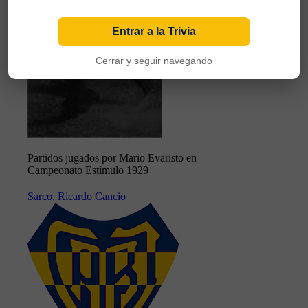
Entrar a la Trivia
Cerrar y seguir navegando
Partidos jugados por Mario Evaristo en
Campeonato Estímulo 1929
Sarco, Ricardo Cancio