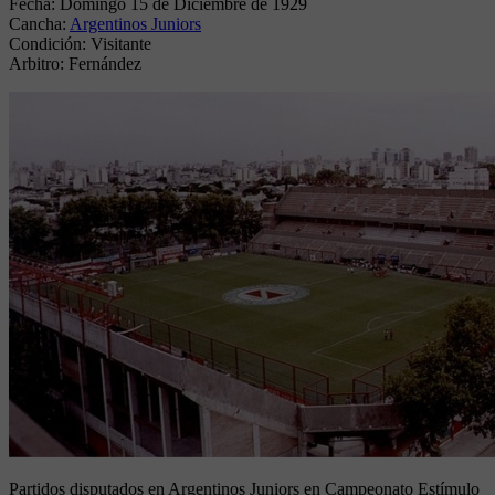
Fecha:
Domingo 15 de Diciembre de 1929
Cancha:
Argentinos Juniors
Condición:
Visitante
Arbitro:
Fernández
Partidos disputados en Argentinos Juniors en Campeonato Estímulo