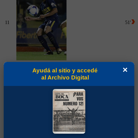
11
51'
×
Partidos jugados por Cristian Omar Espinoza en
Ayudá al sitio y accedé
Amistosos 2018
al Archivo Digital
Ábila, Ramón Darío