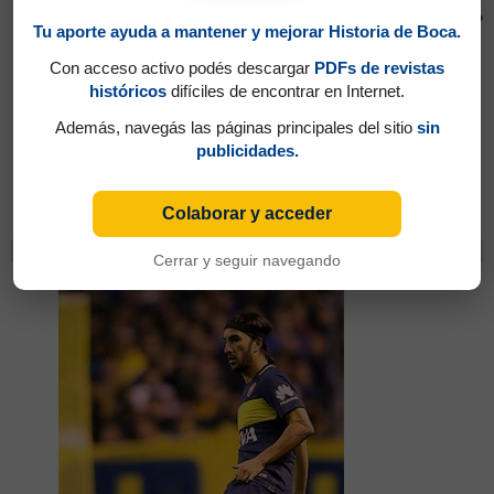
17
65'
Tu aporte ayuda a mantener y mejorar Historia de Boca.
Con acceso activo podés descargar
PDFs de revistas
históricos
difíciles de encontrar en Internet.
Además, navegás las páginas principales del sitio
sin
publicidades.
Partidos jugados por Ramón Darío Abila en
Amistosos 2018
Colaborar y acceder
Cambios
Cerrar y seguir navegando
Pérez, Sebastián